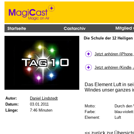
Die Schule der 12 Heiligen 
Jetzt anhören (iPhone
Jetzt anhören (Kindle,
Das Element Luft in se
Windes unser ganzes ir
Autor:
Daniel Lindstedt
Datum:
03.01.2011
Motto:
Durch den
Länge:
7:46 Minuten
Farbe:
blau-violett
Element:
Luft
<< zurück zur Übersich